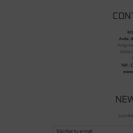
CON
EC
Avda. d
Polígono
45950 
Telf.:
www
NE
Suscríbe