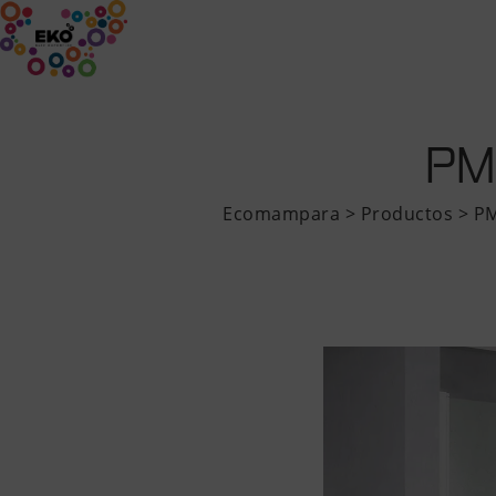
INICIO
EMPRESA
PRODUCTOS
PM
Ecomampara
>
Productos
>
P