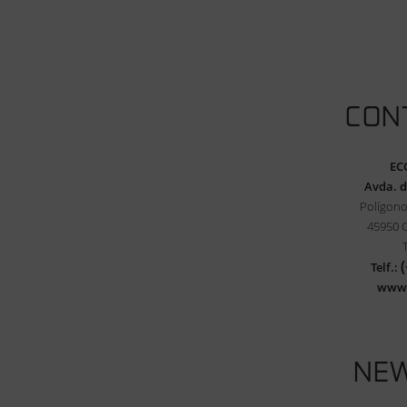
CON
EC
Avda. d
Polígono
45950 
Telf.:
www
NE