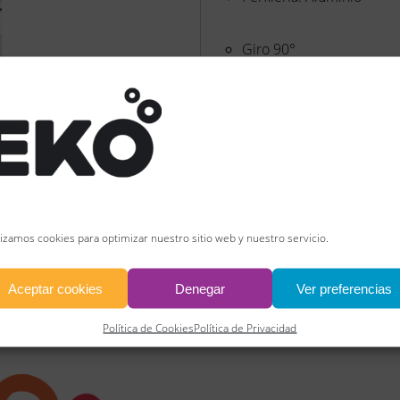
Giro 90°
Cierre magnetico
No reversible
Lateral fijo hasta 800 mm
lizamos cookies para optimizar nuestro sitio web y nuestro servicio.
FICHA TÉCNICA
Aceptar cookies
Denegar
Ver preferencias
Descargar Ficha Técnica
Política de Cookies
Política de Privacidad