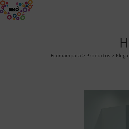
INICIO
EMPRESA
PRODUCTOS
H
Ecomampara
>
Productos
>
Plega