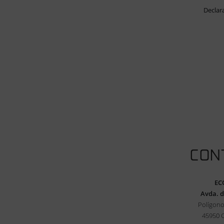
Declar
CON
EC
Avda. d
Polígono
45950 