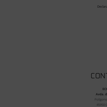
Declar
CON
EC
Avda. d
Polígono
45950 