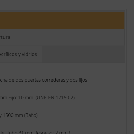
rtura
Acrílicos y vidrios
ha de dos puertas correderas y dos fijos
 mm Fijo: 10 mm. (UNE-EN 12150-2)
 y 1500 mm (Baño)
able. Tubo 31 mm. (espesor 2 mm.)