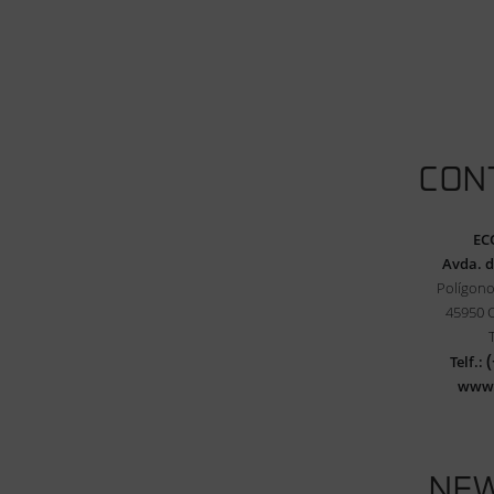
CON
EC
Avda. d
Polígono
45950 
Telf.:
www
NE